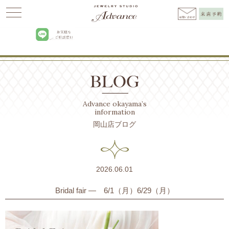
Advance
>
BLOG
>
2026年
>
6月
>
1日
Advance okayama’s
information
岡山店ブログ
2026.06.01
Bridal fair ― 6/1（月）6/29（月）