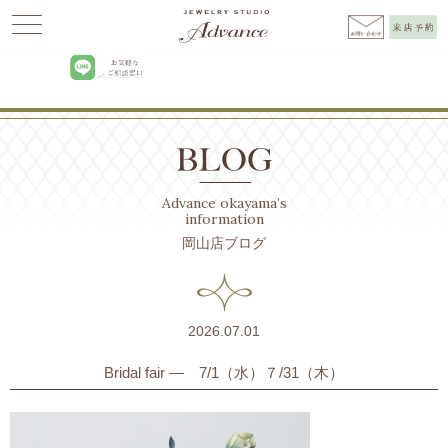
Advance
>
BLOG
>
2026年
>
7月
>
1日
Advance okayama’s
information
岡山店ブログ
2026.07.01
Bridal fair ― 7/1（水）７/31（木）