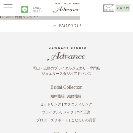
Advance
>
mini工房
>
鎚目リング＊*
>
広島市結婚指輪
投
Previous
Previous
鎚目リング＊*
稿
post:
ナ
ビ
ゲ
ー
シ
ョ
ン
岡山・広島のブライダルジュエリー専門店
ジュエリースタジオアドバンス
Bridal Collection
婚約指輪
結婚指輪
セットリング
エタニティリング
ブライダルリメイク
mini工房
プロポーズサポート
こだわりの品質