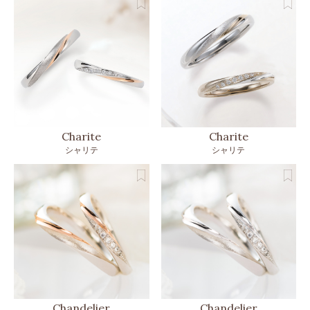
Charite
Charite
シャリテ
シャリテ
Chandelier
Chandelier