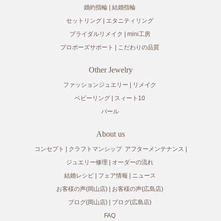
婚約指輪
結婚指輪
セットリング
エタニティリング
ブライダルリメイク
mini工房
プロポーズサポート
こだわりの品質
Other Jewelry
ファッションジュエリー
リメイク
ベビーリング
スィート10
パール
About us
コンセプト
クラフトマンシップ
アフターメンテナンス
ジュエリー修理
オーダーの流れ
結婚レシピ
フェア情報
ニュース
お客様の声(岡山店)
お客様の声(広島店)
ブログ(岡山店)
ブログ(広島店)
FAQ