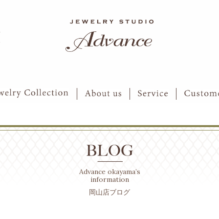
6
7
Advance okayama’s
information
岡山店ブログ