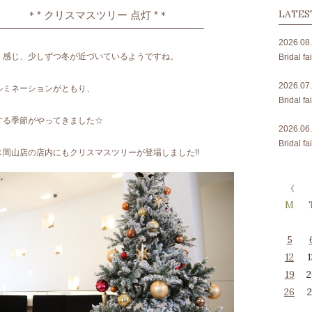
LATES
＊* クリスマスツリー 点灯 *＊
2026.08
く感じ、少しずつ冬が近づいているようですね。
Bridal
2026.07
ルミネーションがともり、
Bridal
する季節がやってきました☆
2026.06
Bridal
ス岡山店の店内にもクリスマスツリーが登場しました!!
M
5
12
1
19
2
26
2