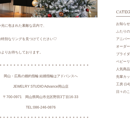
CATE
お知らせ
い光に包まれた素敵な店内で、
ふたりのm
アニバー
の特別なリングを見つけてください♡
オーダー
心よりお待ちしております。
ブライダ
ベビーリ
＊＊＊＊＊＊＊＊＊＊＊＊＊＊＊＊＊＊＊＊＊＊＊＊＊＊
人気商品
岡山・広島の婚約指輪 結婚指輪はアドバンスへ
先輩カッ
工房
(14
JEWELRY STUDIO Advance岡山店
日々のこ
〒700-0971 岡山県岡山市北区野田3丁目16-33
TEL:086-246-0876
＊＊＊＊＊＊＊＊＊＊＊＊＊＊＊＊＊＊＊＊＊＊＊＊＊＊