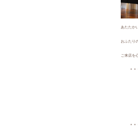
あたたか
おふたり
ご来店を
＊＊
＊＊