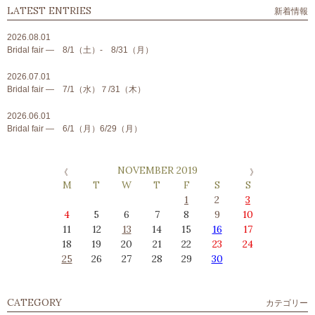
LATEST ENTRIES
新着情報
2026.08.01
Bridal fair ― 8/1（土）- 8/31（月）
2026.07.01
Bridal fair ― 7/1（水）７/31（木）
2026.06.01
Bridal fair ― 6/1（月）6/29（月）
NOVEMBER 2019
M
T
W
T
F
S
S
1
2
3
4
5
6
7
8
9
10
11
12
13
14
15
16
17
18
19
20
21
22
23
24
25
26
27
28
29
30
CATEGORY
カテゴリー