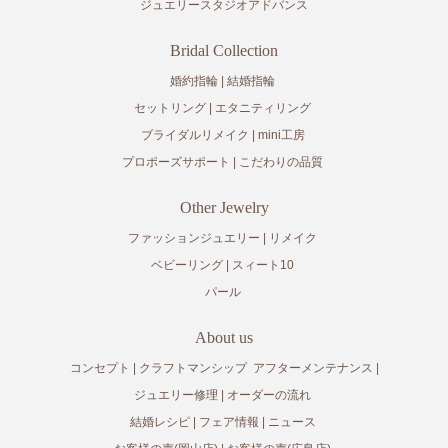
ジュエリースタジオアドバンス
Bridal Collection
婚約指輪
結婚指輪
セットリング
エタニティリング
ブライダルリメイク
mini工房
プロポーズサポート
こだわりの品質
Other Jewelry
ファッションジュエリー
リメイク
ベビーリング
スィート10
パール
About us
コンセプト
クラフトマンシップ
アフターメンテナンス
ジュエリー修理
オーダーの流れ
結婚レシピ
フェア情報
ニュース