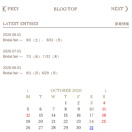
PREV
NEXT
BLOG TOP
LATEST ENTRIES
新着情報
2026.08.01
Bridal fair ― 8/1（土）- 8/31（月）
2026.07.01
Bridal fair ― 7/1（水）７/31（木）
2026.06.01
Bridal fair ― 6/1（月）6/29（月）
OCTOBER 2020
M
T
W
T
F
S
S
1
2
3
4
5
6
7
8
9
10
11
12
13
14
15
16
17
18
19
20
21
22
23
24
25
26
27
28
29
30
31