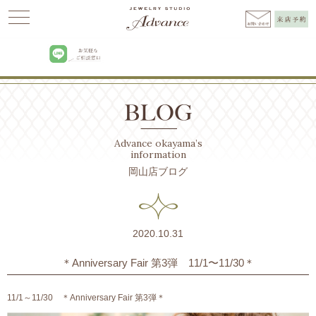
Advance
>
BLOG
>
お知らせ
>
＊Anniversary Fair 第3弾 11/1〜11/30＊
Advance okayama’s
information
岡山店ブログ
2020.10.31
＊Anniversary Fair 第3弾 11/1〜11/30＊
11/1～11/30 ＊Anniversary Fair 第3弾＊