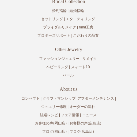
Bridal Collection
婚約指輪
結婚指輪
セットリング
エタニティリング
ブライダルリメイク
mini工房
プロポーズサポート
こだわりの品質
Other Jewelry
ファッションジュエリー
リメイク
ベビーリング
スィート10
パール
About us
コンセプト
クラフトマンシップ
アフターメンテナンス
ジュエリー修理
オーダーの流れ
結婚レシピ
フェア情報
ニュース
お客様の声(岡山店)
お客様の声(広島店)
ブログ(岡山店)
ブログ(広島店)