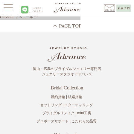
Advance
>
BLOG広島
>
ブライダルリング
>
アベニール＊*
>
広島市結婚指輪
投
Previous
Previous
アベニール＊*
稿
post:
ナ
ビ
ゲ
ー
シ
ョ
ン
岡山・広島のブライダルジュエリー専門店
ジュエリースタジオアドバンス
Bridal Collection
婚約指輪
結婚指輪
セットリング
エタニティリング
ブライダルリメイク
mini工房
プロポーズサポート
こだわりの品質