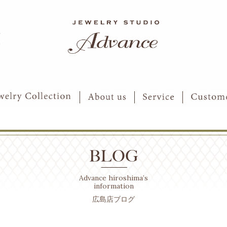
6
7
Advance hiroshima’s
information
広島店ブログ