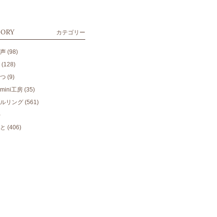
GORY
カテゴリー
声
(98)
(128)
つ
(9)
ini工房
(35)
ルリング
(561)
)
と
(406)