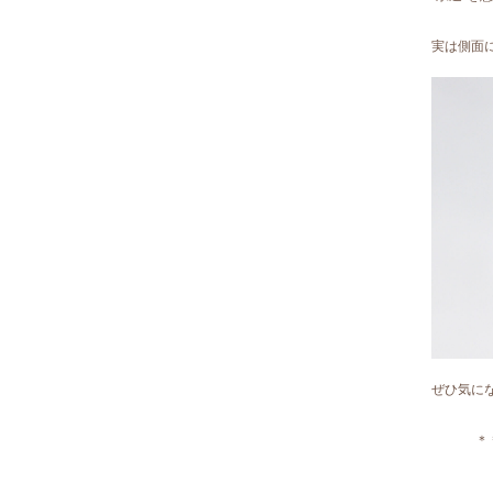
実は側面
ぜひ気に
＊