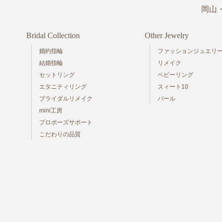
岡山
Bridal Collection
Other Jewelry
婚約指輪
ファッションジュエリ
結婚指輪
リメイク
セットリング
ベビーリング
エタニティリング
スィート10
ブライダルリメイク
パール
mini工房
プロポーズサポート
こだわりの品質