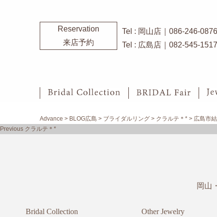
Reservation
Tel : 岡山店｜086-246-087
来店予約
Tel : 広島店｜082-545-151
Advance
>
BLOG広島
>
ブライダルリング
>
クラルテ＊*
>
広島市結
投
Previous
Previous
クラルテ＊*
稿
post:
ナ
ビ
ゲ
ー
岡山
シ
ョ
ン
Bridal Collection
Other Jewelry