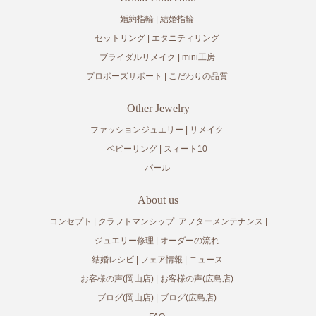
婚約指輪
結婚指輪
セットリング
エタニティリング
ブライダルリメイク
mini工房
プロポーズサポート
こだわりの品質
Other Jewelry
ファッションジュエリー
リメイク
ベビーリング
スィート10
パール
About us
コンセプト
クラフトマンシップ
アフターメンテナンス
ジュエリー修理
オーダーの流れ
結婚レシピ
フェア情報
ニュース
お客様の声(岡山店)
お客様の声(広島店)
ブログ(岡山店)
ブログ(広島店)