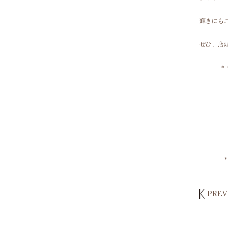
輝きにも
ぜひ、店
＊
PREV