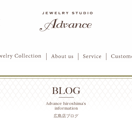
6
7
Advance hiroshima’s
information
広島店ブログ