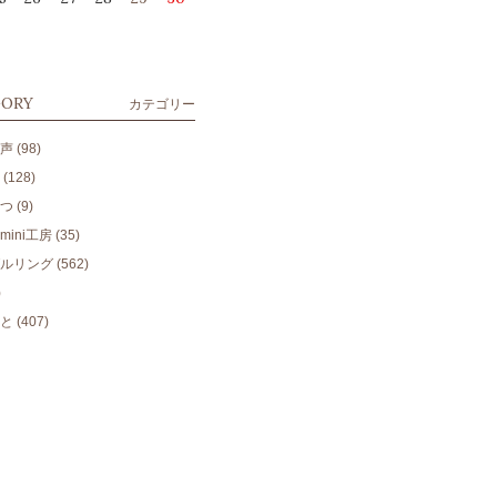
GORY
カテゴリー
声
(98)
(128)
つ
(9)
ini工房
(35)
ルリング
(562)
)
と
(407)