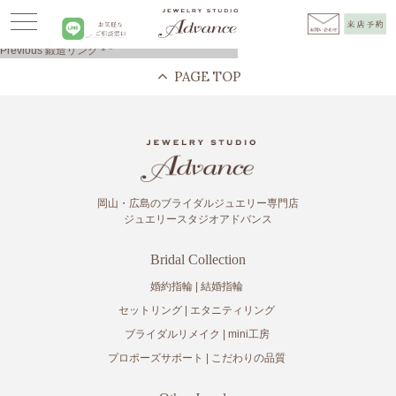
Advance
>
BLOG広島
>
ブライダルリング
>
鍛造リング＊*
>
広島市結婚指輪
投
Previous
Previous
鍛造リング＊*
稿
post:
ナ
ビ
ゲ
ー
シ
ョ
ン
岡山・広島のブライダルジュエリー専門店
ジュエリースタジオアドバンス
Bridal Collection
婚約指輪
結婚指輪
セットリング
エタニティリング
ブライダルリメイク
mini工房
プロポーズサポート
こだわりの品質