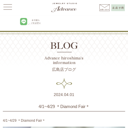
Advance
>
BLOG広島
>
お知らせ
>
4/1~4/29 ＊Diamond Fair＊
Advance hiroshima’s
information
広島店ブログ
2024.04.01
4/1~4/29 ＊Diamond Fair＊
4/1~4/29 ＊Diamond Fair＊