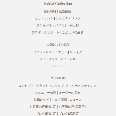
Bridal Collection
婚約指輪
結婚指輪
セットリング
エタニティリング
ブライダルリメイク
mini工房
プロポーズサポート
こだわりの品質
Other Jewelry
ファッションジュエリー
リメイク
ベビーリング
スィート10
パール
About us
コンセプト
クラフトマンシップ
アフターメンテナンス
ジュエリー修理
オーダーの流れ
結婚レシピ
フェア情報
ニュース
お客様の声(岡山店)
お客様の声(広島店)
ブログ(岡山店)
ブログ(広島店)