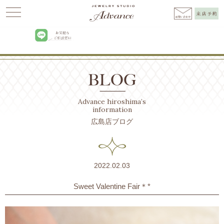
Advance
>
BLOG広島
>
お知らせ
>
Sweet Valentine Fair＊*
Advance hiroshima’s
information
広島店ブログ
2022.02.03
Sweet Valentine Fair＊*