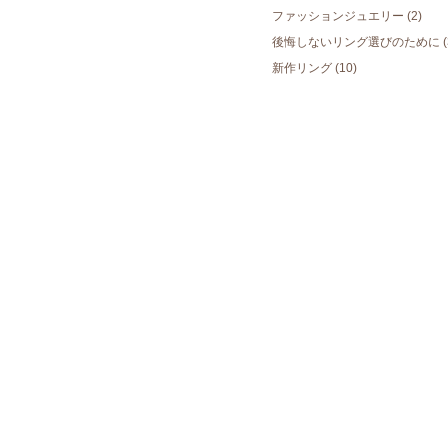
ファッションジュエリー
(2)
後悔しないリング選びのために
(
新作リング
(10)