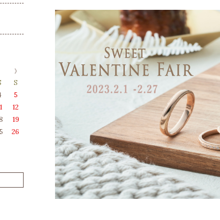
S
S
4
5
1
12
8
19
5
26