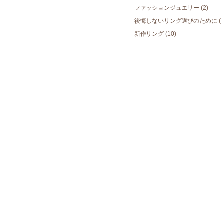
ファッションジュエリー
(2)
後悔しないリング選びのために
(
新作リング
(10)