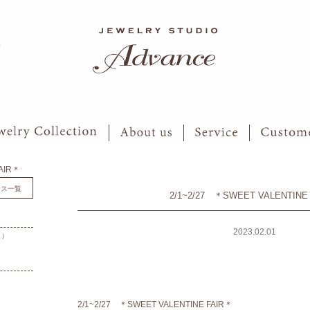
6
7
FAIR＊
ース一覧
2/1~2/27 ＊SWEET VALENTINE
2023.02.01
月）
）
2/1~2/27 ＊SWEET VALENTINE FAIR＊