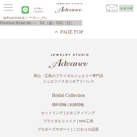
Advance
>
NEWS
>
お知らせ
>
Bridal fair ― 5/1（金）5/31（日）
>
2021.4_
資料請求限定クーポン_PC
投
Previous
Previous
Bridal fair ― 5/1（金）5/31（日）
稿
post:
ナ
ビ
ゲ
ー
シ
ョ
ン
岡山・広島のブライダルジュエリー専門店
ジュエリースタジオアドバンス
Bridal Collection
婚約指輪
結婚指輪
セットリング
エタニティリング
ブライダルリメイク
mini工房
プロポーズサポート
こだわりの品質