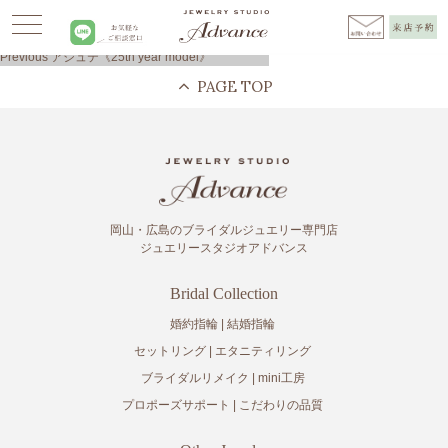
Advance
>
アジュテ《25th year model》
>
エンゲージ着画
投
Previous
Previous
アジュテ《25th year model》
稿
post:
ナ
ビ
ゲ
ー
シ
ョ
ン
岡山・広島のブライダルジュエリー専門店
ジュエリースタジオアドバンス
Bridal Collection
婚約指輪
結婚指輪
セットリング
エタニティリング
ブライダルリメイク
mini工房
プロポーズサポート
こだわりの品質