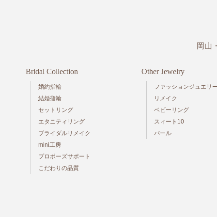
岡山
Bridal Collection
Other Jewelry
婚約指輪
ファッションジュエリ
結婚指輪
リメイク
セットリング
ベビーリング
エタニティリング
スィート10
ブライダルリメイク
パール
mini工房
プロポーズサポート
こだわりの品質