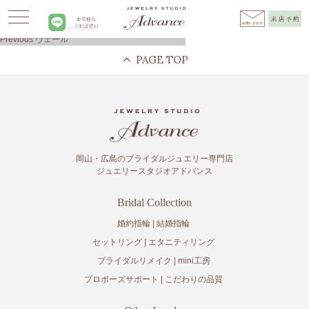
Advance
>
ヴェール
>
veil_mr_pg
投
Previous
Previous
ヴェール
稿
post:
ナ
ビ
ゲ
ー
シ
ョ
ン
岡山・広島のブライダルジュエリー専門店
ジュエリースタジオアドバンス
Bridal Collection
婚約指輪
結婚指輪
セットリング
エタニティリング
ブライダルリメイク
mini工房
プロポーズサポート
こだわりの品質