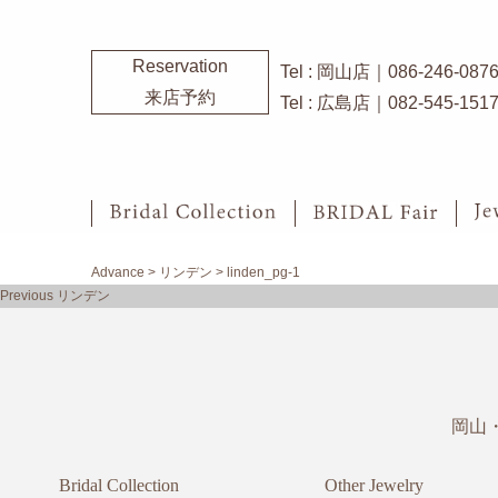
Reservation
Tel : 岡山店｜086-246-087
来店予約
Tel : 広島店｜082-545-151
Advance
>
リンデン
>
linden_pg-1
投
Previous
Previous
リンデン
稿
post:
ナ
ビ
ゲ
ー
岡山
シ
ョ
ン
Bridal Collection
Other Jewelry