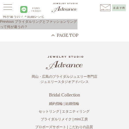
Advance
>
レシピ
>
ジュエリー
>
ブライダルリングとファッションリングって
何が違うの？
>
結婚レシピ
投
Previous
Previous
ブライダルリングとファッションリング
稿
post:
って何が違うの？
ナ
ビ
ゲ
ー
シ
ョ
ン
岡山・広島のブライダルジュエリー専門店
ジュエリースタジオアドバンス
Bridal Collection
婚約指輪
結婚指輪
セットリング
エタニティリング
ブライダルリメイク
mini工房
プロポーズサポート
こだわりの品質