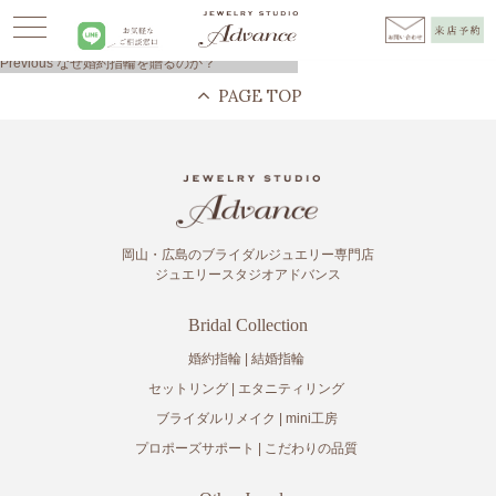
Advance
>
レシピ
>
ジュエリー
>
なぜ婚約指輪を贈るのか？
>
結婚レシピ
投
Previous
Previous
なぜ婚約指輪を贈るのか？
稿
post:
ナ
ビ
ゲ
ー
シ
ョ
ン
岡山・広島のブライダルジュエリー専門店
ジュエリースタジオアドバンス
Bridal Collection
婚約指輪
結婚指輪
セットリング
エタニティリング
ブライダルリメイク
mini工房
プロポーズサポート
こだわりの品質