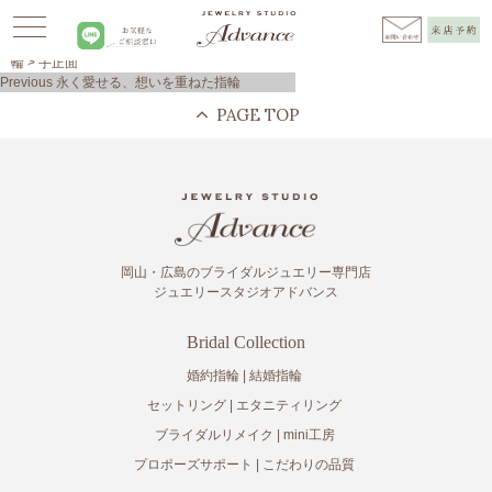
Advance
>
お客様の声
>
ブライダルジュエリー
>
永く愛せる、想いを重ねた指
輪
>
手正面
投
Previous
Previous
永く愛せる、想いを重ねた指輪
稿
post:
ナ
ビ
ゲ
ー
シ
ョ
ン
岡山・広島のブライダルジュエリー専門店
ジュエリースタジオアドバンス
Bridal Collection
婚約指輪
結婚指輪
セットリング
エタニティリング
ブライダルリメイク
mini工房
プロポーズサポート
こだわりの品質