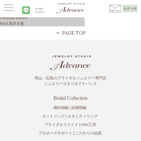
Advance
>
お客様の声
>
リメイク
>
田口夫妻
投
Previous
Previous
Before
稿
Next
post:
Next
黒田夫妻
ナ
post:
ビ
ゲ
ー
シ
ョ
ン
岡山・広島のブライダルジュエリー専門店
ジュエリースタジオアドバンス
Bridal Collection
婚約指輪
結婚指輪
セットリング
エタニティリング
ブライダルリメイク
mini工房
プロポーズサポート
こだわりの品質