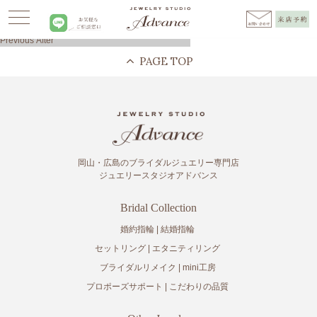
Advance
>
お客様の声
>
リメイク
>
After
>
お客様の声(new)
投
Previous
Previous
After
稿
post:
ナ
ビ
ゲ
ー
シ
ョ
ン
岡山・広島のブライダルジュエリー専門店
ジュエリースタジオアドバンス
Bridal Collection
婚約指輪
結婚指輪
セットリング
エタニティリング
ブライダルリメイク
mini工房
プロポーズサポート
こだわりの品質