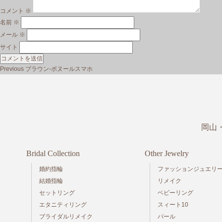
コメント
※
名前
※
メール
※
サイト
投
Previous
Previous
ブラウン-ボヌールスマホ
稿
post:
ナ
ビ
ゲ
ー
岡山
シ
ョ
ン
Bridal Collection
Other Jewelry
婚約指輪
ファッションジュエリ
結婚指輪
リメイク
セットリング
ベビーリング
エタニティリング
スィート10
ブライダルリメイク
パール