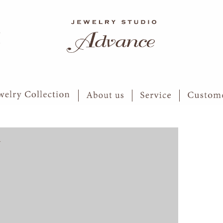
6
7
す