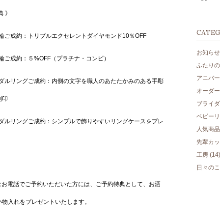
典 》
CATE
指輪ご成約：
トリプルエクセレントダイヤモンド10％OFF
お知らせ
指輪ご成約：５%OFF（プラチナ・コンビ）
ふたりのm
アニバー
イダルリングご成約：
内側の文字を職人のあたたかみのある手彫
オーダー
刻印
ブライダ
ベビーリ
ダルリングご成約：シンプルで飾りやすいリングケースをプレ
人気商品
先輩カッ
工房
(14
日々のこ
たはお電話でご予約いただいた方には、ご予約特典として、お洒
小物入れをプレゼントいたします。