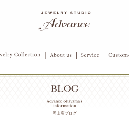
6
7
Advance okayama’s
information
岡山店ブログ