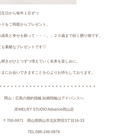
誕生日から毎年１石ずつ
ンドをご両親からプレゼント。
の成長と幸せを願って・・・。」２０歳まで続く贈り物です。
ても素敵なプレゼントです♡
も輝きがひとつずつ増えていく未来を楽しみに、
さまにお会いできますことを心よりお待ちしております。
＊＊＊＊＊＊＊＊＊＊＊＊＊＊＊＊＊＊＊＊＊＊＊＊＊＊
岡山・広島の婚約指輪 結婚指輪はアドバンスへ
JEWELRY STUDIO Advance岡山店
〒700-0971 岡山県岡山市北区野田3丁目16-33
TEL:086-246-0876