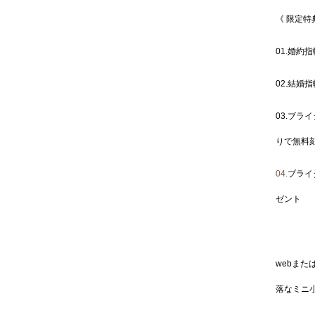
《 限定特
01.婚約
02.結婚
03.ブラ
りで無料
04.
ブライ
ゼント
webま
落なミニ