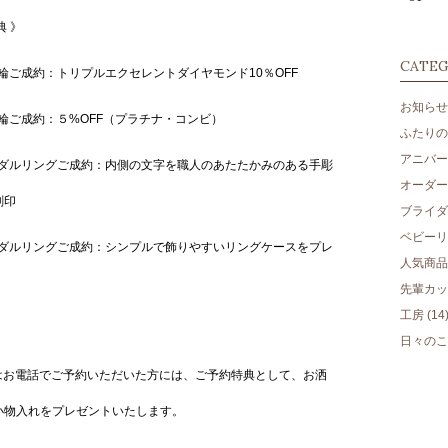
典 》
CATE
指輪ご成約：
トリプルエクセレントダイヤモンド10％OFF
お知らせ
指輪ご成約：５%OFF（プラチナ・コンビ）
ふたりのm
アニバー
イダルリングご成約：
内側の文字を職人のあたたかみのある手彫
オーダー
刻印
ブライダ
ベビーリ
ダルリングご成約：シンプルで飾りやすいリングケースをプレ
人気商品
先輩カッ
工房
(14
日々のこ
たはお電話でご予約いただいた方には、ご予約特典として、お洒
小物入れをプレゼントいたします。