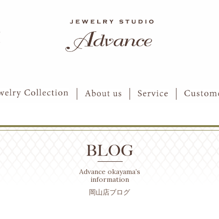
6
7
Advance okayama’s
information
岡山店ブログ