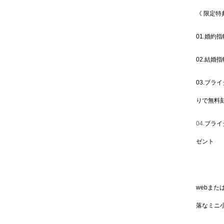
《 限定特
01.婚約
02.結婚
03.ブラ
りで無料
04.
ブライ
ゼント
webま
落なミニ