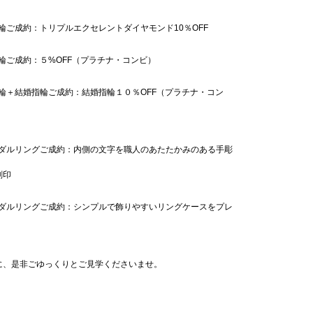
指輪ご成約：
トリプルエクセレントダイヤモンド10％OFF
指輪ご成約：５%OFF（プラチナ・コンビ）
指輪＋結婚指輪ご成約：結婚指輪１０％OFF（プラチナ・コン
イダルリングご成約：
内側の文字を職人のあたたかみのある手彫
刻印
ダルリングご成約：シンプルで飾りやすいリングケースをプレ
に、是非ごゆっくりとご見学くださいませ。