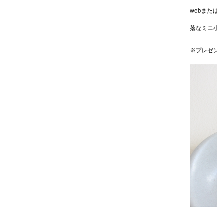
webま
落なミニ
※プレゼ