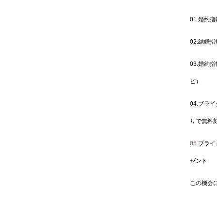
01.婚約
02.結婚
03.婚約
ビ）
04.ブラ
りで無料
05.
ブライ
ゼント
この機会