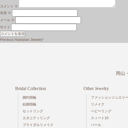
コメント
※
名前
※
メール
※
サイト
投
Previous
Previous
Hawaiian Jewelry*
稿
post:
ナ
ビ
ゲ
ー
岡山
シ
ョ
ン
Bridal Collection
Other Jewelry
婚約指輪
ファッションジュエリ
結婚指輪
リメイク
セットリング
ベビーリング
エタニティリング
スィート10
ブライダルリメイク
パール