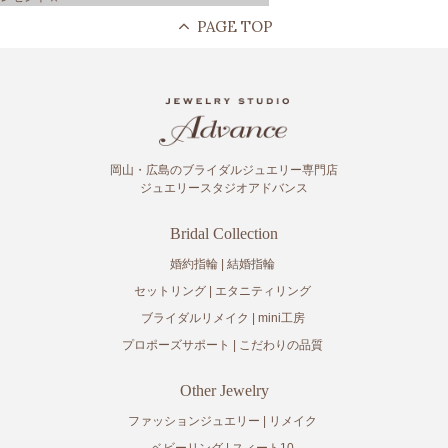
ナ
ビ
ゲ
ー
シ
ョ
ン
岡山・広島のブライダルジュエリー専門店
ジュエリースタジオアドバンス
Bridal Collection
婚約指輪
結婚指輪
セットリング
エタニティリング
ブライダルリメイク
mini工房
プロポーズサポート
こだわりの品質
Other Jewelry
ファッションジュエリー
リメイク
ベビーリング
スィート10