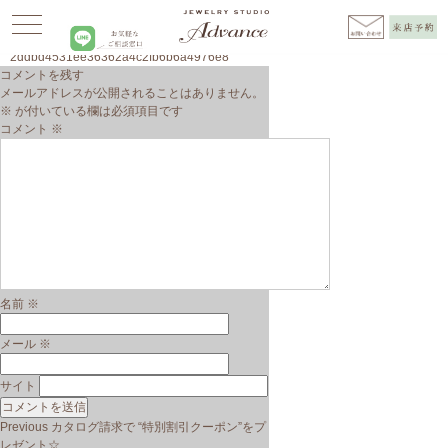
Advance
>
NEWS
>
カタログ請求で “特別割引クーポン”をプレゼント☆
>
2ddbd4531ee36362a4c2fb6b6a4976e8
コメントを残す
メールアドレスが公開されることはありません。
※
が付いている欄は必須項目です
コメント
※
名前
※
メール
※
サイト
投
Previous
Previous
カタログ請求で “特別割引クーポン”をプ
稿
post:
レゼント☆